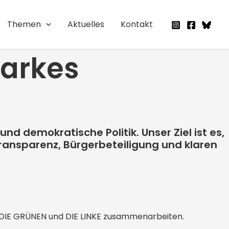
Instagram
Facebo
Blue
Themen
Aktuelles
Kontakt
tarkes
nd demokratische Politik. Unser Ziel ist es,
ransparenz, Bürgerbeteiligung und klaren
90/DIE GRÜNEN und DIE LINKE zusammenarbeiten.